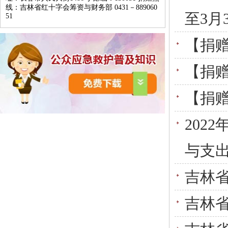
线：吉林省红十字会筹资与财务部 0431－889060
至3月
51
【捐
【捐
【捐
202
与支
吉林省
吉林省