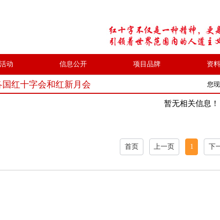
活动
信息公开
项目品牌
资
各国红十字会和红新月会
您现
暂无相关信息！
首页
上一页
1
下