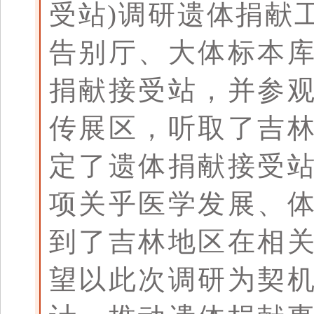
受站)调研遗体捐献
告别厅、大体标本
捐献接受站，并参
传展区，听取了吉
定了遗体捐献接受
项关乎医学发展、
到了吉林地区在相
望以此次调研为契