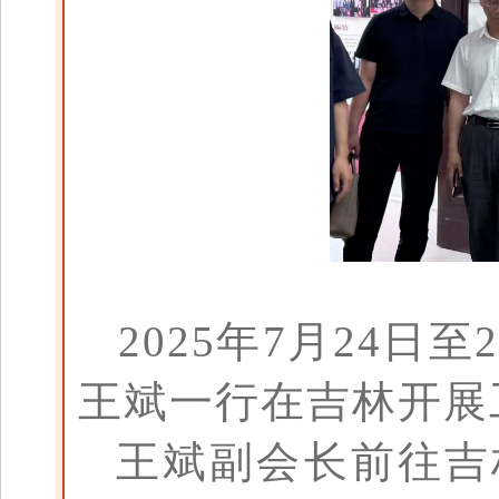
2025年7月24
王斌一行在吉林开展
王斌副会长前往吉