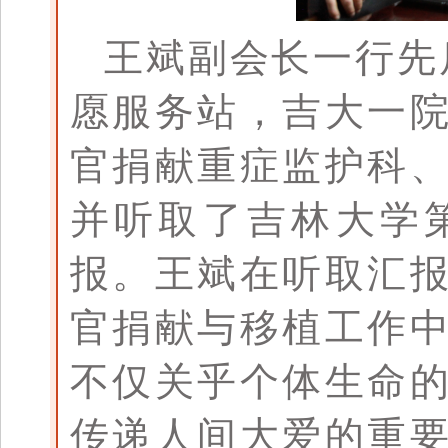
王斌副会长一行先
愿服务站，吉大一
官捐献重症监护科
并听取了吉林大学
报。王斌在听取汇
官捐献与移植工作
不仅关乎个体生命
传递人间大爱的重