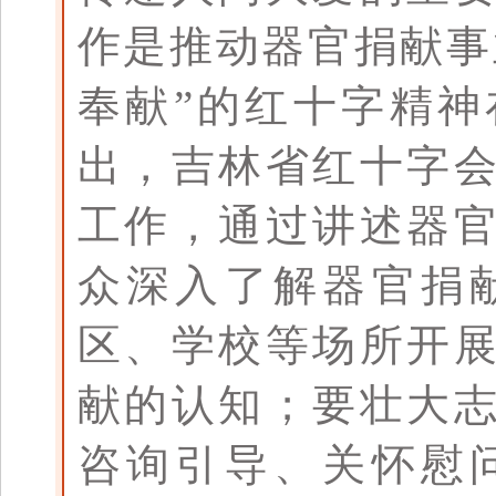
作是推动器官捐献事
奉献”的红十字精
出，吉林省红十字
工作，通过讲述器
众深入了解器官捐
区、学校等场所开
献的认知；要壮大
咨询引导、关怀慰