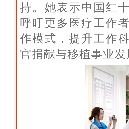
持。她表示中国红
呼吁更多医疗工作
作模式，提升工作
官捐献与移植事业发